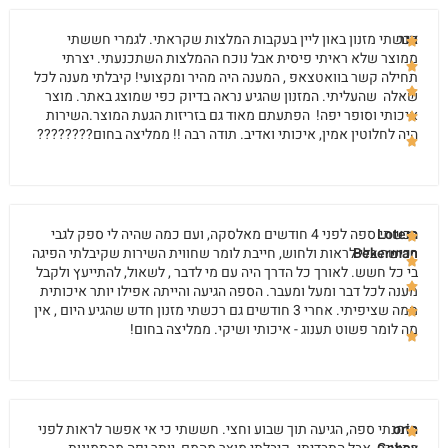
אור
רכשתי מזנון באון ליין בעקבות המלצות שקראתי. לגמרי חששתי
ממוצר שלא ראיתי פיסית אבל נוכח ההמלצות השתכנעתי. יצרתי
תחילה קשר בוואטצאפ , המענה היה מהיר ומקצועי! קיבלתי מענה לכל
שאלה שהעליתי. המזנון שהגיע נראה בדיוק כפי שמוצג באתר. מוצר
איכותי וסופר יפה! הפתעתם מאוד גם בזריזות הגעת המוצר.השירות
היה לחלוטין אמין, איכותי ואדיב. תודה רבה !! ממליצה בחום????????
Lotem
רכשתי ספה לפני 4 חודשים מאלסקה, ועם כמה שהיה לי ספק לגבי
Bekerman
רכישה בלי לראות ולחוש, חייבת לומר שחווית השירות שקיבלתי הפיגה
בי כל חשש. לאורך כל הדרך היה עם מי לדבר , לשאול, להתייעץ ולקבל
מענה לכל דבר ומעל ומעבר. הספה הגיעה והייתה אפילו יותר איכותית
ממה שציפיתי. אחרי 3 חודשים גם רכשתי מזנון חדש שהגיע היום , אין
מה לומר פשוט תענוג - איכותי ושיקי. ממליצה בחום!
orin
הזמנתי ספה, הגיעה תוך שבוע וחצי. חששתי כי אי אפשר לראות לפני