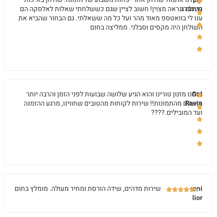
גרינברג
מעולה ונראה מצוין! חשוב לציין שגם כששלחתי שאלות לאלסקה הם
ענו לי בוואטספ מאוד מהר ועל כל מה ששאלתי. גם הבחור שהביא את
השולחן היה מקסים וסבלני. ממליצה בחום
Gal
הזמנו מזנון טורינו והוא הגיע שלושה שבועות לפני הזמן והרבה יותר
Ravia
מושלם מהתמונות!! שירות לקוחות מהטובים שחווינו, מרגע ההזמנה
ועד המובילים.????
roni
שירות מדהים, שידה הורסת ומחיר מעולה. מומלץ בחום
lior