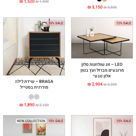
₪
1,520
₪
1,900
₪
3,150
₪
3,500
10% SALE
12% SALE
LEO – זוג שולחנות סלון
מרובעים מברזל ועץ בגוון
אלון טבעי
BRAGA – שידת לילה
₪
2,904
₪
3,300
מודרנית בסטייל
₪
1,890
₪
2,100
NEW COLLECTION
15% SALE
15% SALE