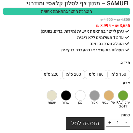
SAMUEL – מזנון צף לסלון קלאסי ומודרני
מוצר זה מיוצר בהתאמה אישית
₪
4,700
–
₪
4,300
₪
3,995
–
₪
3,655
ניתן לייצר בהתאמה אישית (מידות, בדים, גוונים)
עד 12 תשלומים ללא ריבית
הובלה והרכבה חינם
תשלום באשראי או בהעברה בנקאית
מידה:
160 ס"מ
180 ס"מ
200 ס"מ
220 ס"מ
צבע:
ירוק (RAL
אלון טבעי
אפור
לבן
שחור
שמנת
6011ׁׂ)
-
+
הוספה לסל