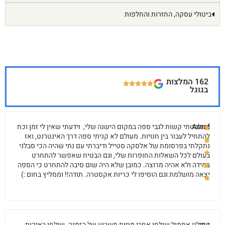
ביטולי עסקה, החזרות והחלפות
162 המלצות
בגוגל
Assaf
התלבטתי קשות לגבי ספה במקום הישנה שלי, וידעתי שאין לי זמן וכח
להתחיל לעבור בין חנויות. מעולם לא קניתי ספה דרך האינטרנט, ואז
נתקלתי בפרסומת של אלסקה סטייל ודיברתי עם נתי שהיה הכי סבלני
בעולם לכל השאלות החופרות שלי, וגם הבטיח שאפשר להתחרט
במידה ולא אהיה מרוצה. כמובן שלא היה שום סיבה להתחרט כי הספה
יצאה מושלמת וגם הוסיפו לי כריות אקסטרה. תודה!! וממליץ בחום :)
קרן
קיבלנו אתמול שולחן אחרי פחות משבוע של הזמנה. שולחן באיכות