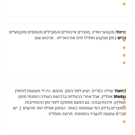
רויטל
שירות מקצועי ואדיב ,מוצרים איכותיים והמובילים מנומסים ומקצועיים
דנינו
הגיעו בזמן שנקבע ואפילו פינו את האריזה . ארכוש שוב
David
הזמנתי שידה כפרית. הגיע לפני הזמן. מהמם. היו לי חששות להזמין
Madar
רהיטים אונליין. אבל אחרי ההצלחה ברכישת השידה הזמנתי מזנון
ושולחן. איכות גבוהה. גם הפעם אספקה לפני זמן ההתחייבות.
המוצרים בדיוק כפי שמתואר באתר. המזנון אפילו יותר מרשים :). יש
דברים שקשה להעביר בתמונות. מרוצה וממליץ.