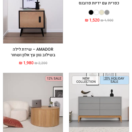
כפרית עם ידיות פרובנס
₪
1,520
₪
1,900
AMADOR – שידת לילה
בשילוב גוון עץ אלון ושחור
₪
1,980
₪
2,200
12% SALE
NEW
20% HOLIDAY
COLLECTION
SALE