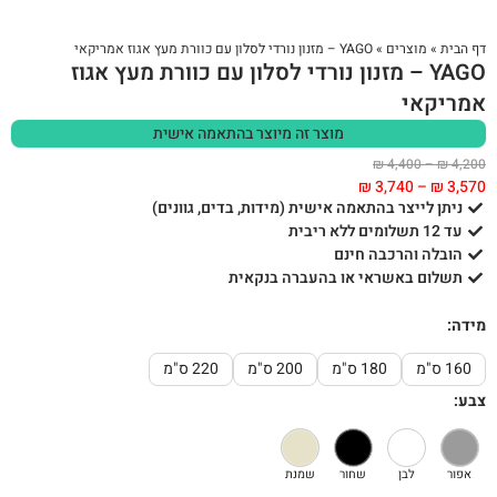
דף הבית
»
מוצרים
»
YAGO – מזנון נורדי לסלון עם כוורת מעץ אגוז אמריקאי
YAGO – מזנון נורדי לסלון עם כוורת מעץ אגוז
אמריקאי
מוצר זה מיוצר בהתאמה אישית
₪
4,400
–
₪
4,200
₪
3,740
–
₪
3,570
ניתן לייצר בהתאמה אישית (מידות, בדים, גוונים)
עד 12 תשלומים ללא ריבית
הובלה והרכבה חינם
תשלום באשראי או בהעברה בנקאית
מידה:
160 ס"מ
180 ס"מ
200 ס"מ
220 ס"מ
צבע:
אפור
לבן
שחור
שמנת