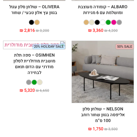
ALBARO – קומודה מעוצבת
OLIVERA – שולחן סלון עגול
ומושלמת עם 6 מגירות
בגוון עץ אלון טבעי / שחור
₪
2,816
₪
3,360
₪
3,200
₪
4,200
20% HOLIDAY SALE
50% SALE
OSIMHEN – ספה תלת
מושבית מודולרית לסלון
מודרני עם הדום תואם
לבחירה
₪
5,320
₪
6,650
NELSON – שולחן סלון
אליפסה בגוון שחור רוחב
100 ס”מ
₪
1,750
₪
3,500