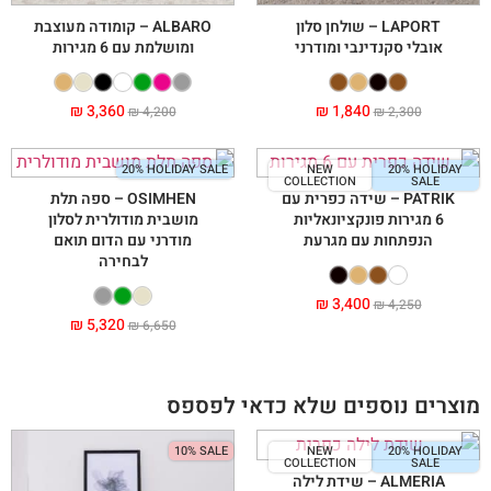
LAPORT – שולחן סלון
ALBARO – קומודה מעוצבת
אובלי סקנדינבי ומודרני
ומושלמת עם 6 מגירות
₪
3,360
₪
1,840
₪
4,200
₪
2,300
20% HOLIDAY SALE
NEW
20% HOLIDAY
COLLECTION
SALE
PATRIK – שידה כפרית עם
OSIMHEN – ספה תלת
6 מגירות פונקציונאליות
מושבית מודולרית לסלון
הנפתחות עם מגרעת
מודרני עם הדום תואם
לבחירה
₪
3,400
₪
4,250
₪
5,320
₪
6,650
מוצרים נוספים שלא כדאי לפספס
10% SALE
NEW
20% HOLIDAY
COLLECTION
SALE
ALMERIA – שידת לילה