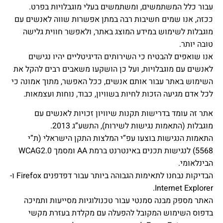
עבור כלל המשתמשים, ומשתמשים בעלי מוגבלויות בפרט.
ככזה, אנו שמים חשיבות רבה במתן אפשרות שווה לאנשים עם
מוגבלות לשימוש במידע המוצג באתר, ולאפשר חווית גלישה
טובה יותר.
אנו שואפים להבטיח כי השירותים הדיגיטליים יהיו נגישים
לאנשים עם מוגבלויות, ועל כן הושקעו משאבים רבים להקל את
השימוש באתר עבור אותם אנשים, ככל האפשר, מתוך אמונה כי
לכל אדם מגיעה הזכות לחיות בשוויון, כבוד, נוחות ועצמאות.
אתר זה עומד בדרישות תקנות שיוויון זכויות לאנשים עם
מוגבלות (התאמות נגישות לשירות), התשע”ג 2013.
התאמות הנגישות בוצעו עפ”י המלצות התקן הישראלי (ת”י
5568) לנגישות תכנים באינטרנט ברמת AA ומסמך WCAG2.0
הבינלאומי.
הבדיקות נבחנו לתאימות הגבוהה ביותר עבור דפדפנים Firefox ו-
Internet Explorer.
האתר מספק מבנה סמנטי עבור טכנולוגיות מסייעות ותמיכה
בדפוס השימוש המקובל להפעלה עם מקלדת בעזרת מקשי