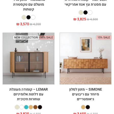
עם מסגרת עץ אגוז אמריקאי
מושלם עם טקסטורת
קשתות
₪
3,825
₪
4,500
₪
3,570
₪
4,200
NEW COLLECTION
15% SALE
15% SALE
SIMONE – מזנון לסלון
LEMAR – קומודה מעוגלת
מיוחד עם ריבועים
עם דלתות אלומיניום
גיאומטריים
שחורות וזכוכית
₪
3,825
₪
3,655