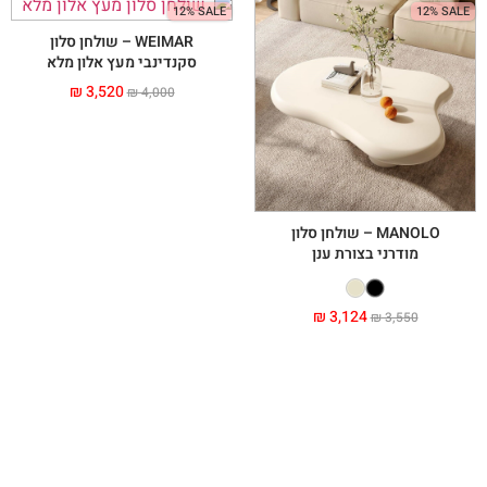
12% SALE
12% SALE
WEIMAR – שולחן סלון
סקנדינבי מעץ אלון מלא
₪
3,520
₪
4,000
MANOLO – שולחן סלון
מודרני בצורת ענן
₪
3,124
₪
3,550