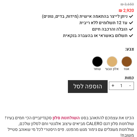
₪
3,650
₪
2,920
ניתן לייצר בהתאמה אישית (מידות, בדים, גוונים)
עד 12 תשלומים ללא ריבית
הובלה והרכבה חינם
תשלום באשראי או בהעברה בנקאית
צבע:
אגוז
אלון טבעי
שחור
-
+
הוספה לסל
הכינו את עצמכם להתאהב בסט
השולחנות סלון
סקנדינביים הכי חמים בעיר!
שולחנות סלון דגם CALERO מביאים עיצוב אלגנטי וחם לסלון שלכם,
שולחנות מעוגלים עם גימור מגש מהפנט. פיס היסטרי לכל מי שאוהב סטייל
משובח!