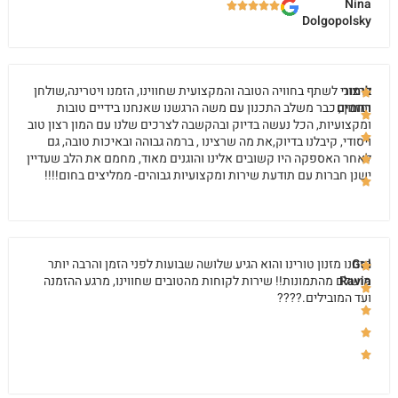
Nina
Dolgopolsky
לימור
ברצוני לשתף בחוויה הטובה והמקצועית שחווינו, הזמנו ויטרינה,שולחן
רחמים
ומזנון , כבר משלב התכנון עם משה הרגשנו שאנחנו בידיים טובות
ומקצועיות, הכל נעשה בדיוק ובהקשבה לצרכים שלנו עם המון רצון טוב
ויסודי, קיבלנו בדיוק,את מה שרצינו , ברמה גבוהה ובאיכות טובה, גם
לאחר האספקה היו קשובים אלינו והוגנים מאוד, מחמם את הלב שעדיין
ישנן חברות עם תודעת שירות ומקצועיות גבוהים- ממליצים בחום!!!!
Gal
הזמנו מזנון טורינו והוא הגיע שלושה שבועות לפני הזמן והרבה יותר
Ravia
מושלם מהתמונות!! שירות לקוחות מהטובים שחווינו, מרגע ההזמנה
ועד המובילים.????