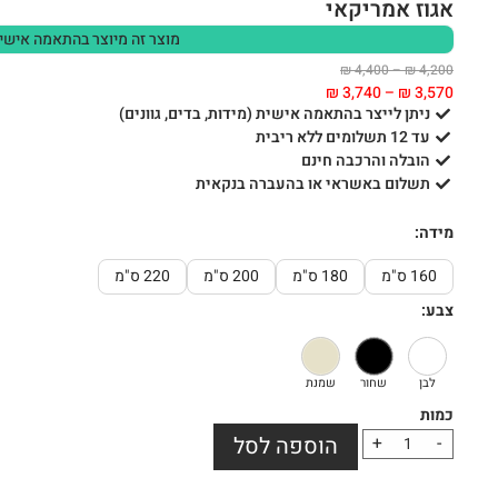
אגוז אמריקאי
מוצר זה מיוצר בהתאמה אישי
₪
4,400
–
₪
4,200
₪
3,740
–
₪
3,570
ניתן לייצר בהתאמה אישית (מידות, בדים, גוונים)
עד 12 תשלומים ללא ריבית
הובלה והרכבה חינם
תשלום באשראי או בהעברה בנקאית
מידה:
160 ס"מ
180 ס"מ
200 ס"מ
220 ס"מ
צבע:
לבן
שחור
שמנת
-
+
הוספה לסל