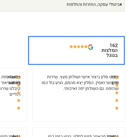
ביטולי עסקה, החזרות והחלפות
162
המלצות
בגוגל
רננה
הזמנו סלון ביצור אישי ושולחן מעץ. שירות
nissim
רכשנו ספה ב
גרין
מקצועי ואמין. הסלון יצא מהמם, הגיע בול כמו
sabag
לפי התיאור 
שהזמנו. גם השולחן יפה ואיכותי.
קיבלנו שירות
רגליים
שמחה
רכשתי מהאתר מזנון לסלון. הגיע בזמן כמו
dora
רכשתי מזנון 