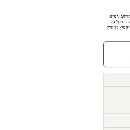
ם ומרהיב. המזנון
מין,ו2 קלפות. הכל נפתח בטאץ’ קל
שיקפיץ כל חלל