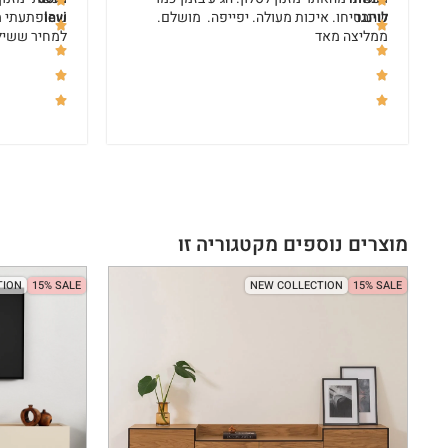
לוינגר
שהבטיחו. איכות מעולה. יפייפה. מושלם.
levi
שהופתעתי מ
ממליצה מאד
למחיר ששילמ
מוצרים נוספים מקטגוריה זו
TION
15% SALE
NEW COLLECTION
15% SALE