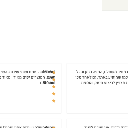
מחיר משתלם, הגיעה בזמן והכל
Michal
קנינו מיטה זוגית ושתי שידות. השיר
כמו שמופיע באתר. גם לאחר מכן
Ben
ונעים. המוצרים יפים מאוד . מאוד מ
 מצויין לביצוע חיזוק והוספת
Shimol
וממליצים
דגם ולריה, אני חייבת להגיד
Keren
איכות מעולה ושירות אמין ומהיר! מ