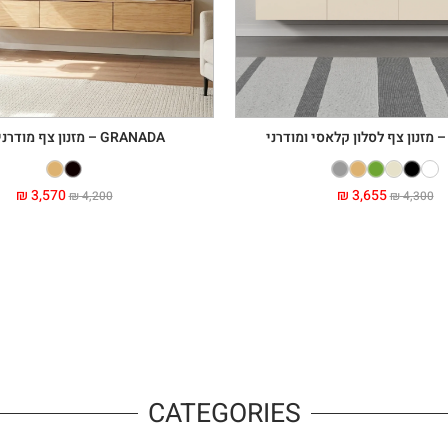
GRANADA – מזנון צף מודרני לסלון
₪
3,570
₪
3,655
₪
4,200
₪
4,300
CATEGORIES